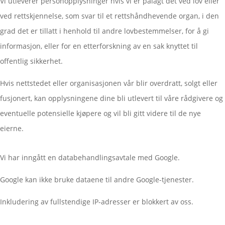
Vi utleverer personopplysninger hvis vi er pålagt det ved lov eller
ved rettskjennelse, som svar til et rettshåndhevende organ, i den
grad det er tillatt i henhold til andre lovbestemmelser, for å gi
informasjon, eller for en etterforskning av en sak knyttet til
offentlig sikkerhet.
Hvis nettstedet eller organisasjonen vår blir overdratt, solgt eller
fusjonert, kan opplysningene dine bli utlevert til våre rådgivere og
eventuelle potensielle kjøpere og vil bli gitt videre til de nye
eierne.
Vi har inngått en databehandlingsavtale med Google.
Google kan ikke bruke dataene til andre Google-tjenester.
Inkludering av fullstendige IP-adresser er blokkert av oss.