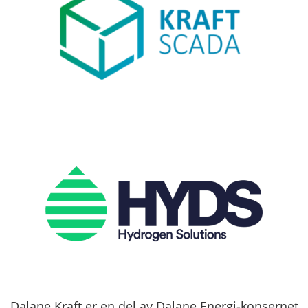
Dalane Kraft er en del av Dalane Energi-konsernet