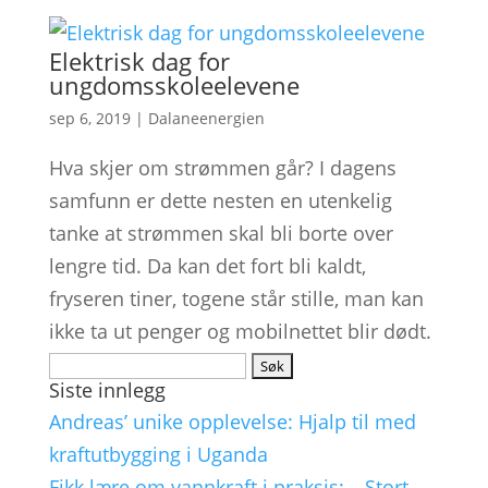
Elektrisk dag for
ungdomsskoleelevene
sep 6, 2019
|
Dalaneenergien
Hva skjer om strømmen går? I dagens
samfunn er dette nesten en utenkelig
tanke at strømmen skal bli borte over
lengre tid. Da kan det fort bli kaldt,
fryseren tiner, togene står stille, man kan
ikke ta ut penger og mobilnettet blir dødt.
Søk
Siste innlegg
etter:
Andreas’ unike opplevelse: Hjalp til med
kraftutbygging i Uganda
Fikk lære om vannkraft i praksis: – Stort